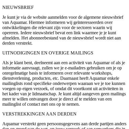
NIEUWSBRIEF
Je kunt je via de website aanmelden voor de algemene nieuwsbrief
van Aquamar. Hiermee informeren wij geïnteresseerden over
ontwikkelingen die relevant zijn voor de sectoren waarin wij
opereren. Iedere nieuwsbrief bevat een link waarmee je je kunt
afmelden. Het abonneebestand van de nieuwsbrief wordt niet aan
derden verstrekt.
UITNODIGINGEN EN OVERIGE MAILINGS
Als je klant bent, deelneemt aan een activiteit van Aquamar of als je
informatie aanvraagt, zullen we je e-mailadres gebruiken om je op
onregelmatige basis te informeren over relevante workshops,
dienstverlening, producten, etc. Daarnaast heeft Aquamar enkele
mailinglists rond specifieke onderwerpen waaraan we je toe kunnen
voegen op eigen verzoek, of omdat dit voortkomt uit activiteiten in
het kader van je lidmaatschap. Je kunt altijd aangeven geen mailings
meer te willen ontvangen door je direct af te melden van een
mailinglist of contact met ons op te nemen.
VERSTREKKINGEN AAN DERDEN
Aquamar verstrekt geen persoonsgegevens aan derde partijen anders
dan op grond van de wet, op jouw verzoek of aan verwerkers die in