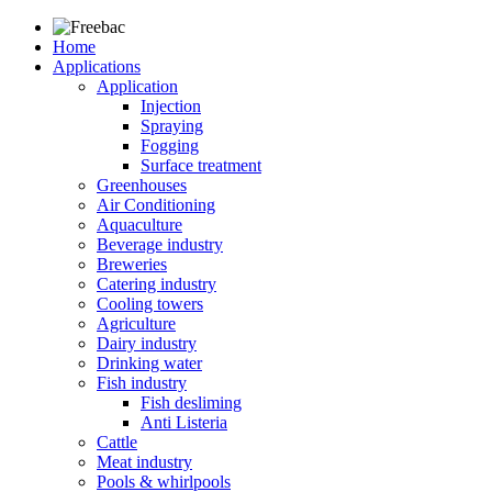
Home
Applications
Application
Injection
Spraying
Fogging
Surface treatment
Greenhouses
Air Conditioning
Aquaculture
Beverage industry
Breweries
Catering industry
Cooling towers
Agriculture
Dairy industry
Drinking water
Fish industry
Fish desliming
Anti Listeria
Cattle
Meat industry
Pools & whirlpools